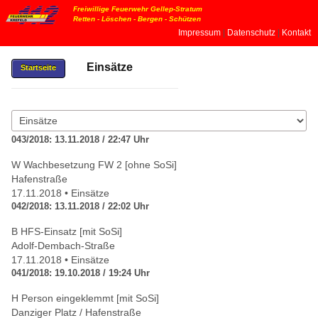
Freiwillige Feuerwehr Gellep-Stratum
Retten - Löschen - Bergen - Schützen
Impressum
|
Datenschutz
|
Kontakt
Löschgruppe Gellep-Stratum
Einsätze
02151573342
Startseite
info@ff-gellep-stratum.de
043/2018: 13.11.2018 / 22:47 Uhr
W Wachbesetzung FW 2 [ohne SoSi]
Hafenstraße
17.11.2018 • Einsätze
042/2018: 13.11.2018 / 22:02 Uhr
B HFS-Einsatz [mit SoSi]
Adolf-Dembach-Straße
17.11.2018 • Einsätze
041/2018: 19.10.2018 / 19:24 Uhr
H Person eingeklemmt [mit SoSi]
Danziger Platz / Hafenstraße