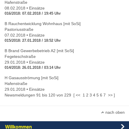
Hafenstraße
08.02.2018 • Einsätze
016/2018: 07.02.2018 / 19:45 Uhr
B Rauchentwicklung Wohnhaus [mit SoSi]
Pastoriusstraße
07.02.2018 • Einsätze
015/2018: 27.01.2018 / 18:52 Uhr
B Brand Gewerbebetrieb A2 [mit SoSi]
Fegeteschstraße
29.01.2018 • Einsätze
014/2018: 26.01.2018 / 03:14 Uhr
H Gasausströmung [mit SoSi]
Hafenstraße
29.01.2018 • Einsätze
Newsmeldungen
91
bis
120
von
229
[
<<
1
2
3
4
5
6
7
>>
]
nach oben
Main
Willkommen